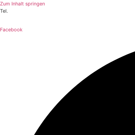
Zum Inhalt springen
Tel.
033714063010
Jetzt SMARTSTART vereinbaren!
Facebook